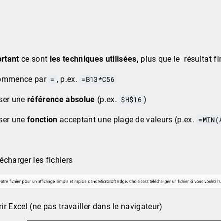
rtant
ce sont
les techniques utilisées,
plus que le résultat fi
ommence par
=
, p.ex.
=B13*C56
iser une
référence absolue
(p.ex.
$H$16
)
iser une
fonction
acceptant une plage de valeurs (p.ex.
=MIN(
lécharger les fichiers
rir Excel (ne pas travailler dans le navigateur)