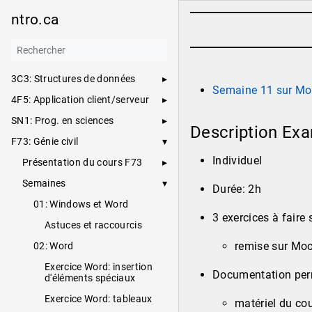
ntro.ca
3C3: Structures de données
Semaine 11 sur Mo
4F5: Application client/serveur
SN1: Prog. en sciences
Description Ex
F73: Génie civil
Individuel
Présentation du cours F73
Semaines
Durée: 2h
01: Windows et Word
3 exercices à faire 
Astuces et raccourcis
remise sur Mo
02: Word
Exercice Word: insertion
Documentation per
d'éléments spéciaux
Exercice Word: tableaux
matériel du co