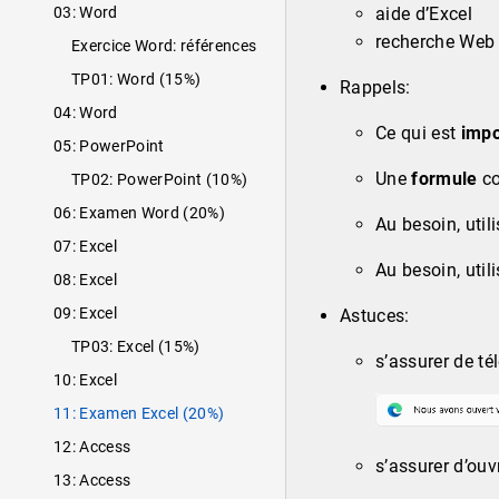
03: Word
aide d’Excel
recherche Web
Exercice Word: références
TP01: Word (15%)
Rappels:
04: Word
Ce qui est
impo
05: PowerPoint
Une
formule
c
TP02: PowerPoint (10%)
06: Examen Word (20%)
Au besoin, util
07: Excel
Au besoin, util
08: Excel
09: Excel
Astuces:
TP03: Excel (15%)
s’assurer de té
10: Excel
11: Examen Excel (20%)
12: Access
s’assurer d’ouv
13: Access