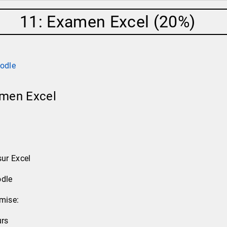
11: Examen Excel (20%)
odle
amen Excel
sur Excel
odle
mise:
urs