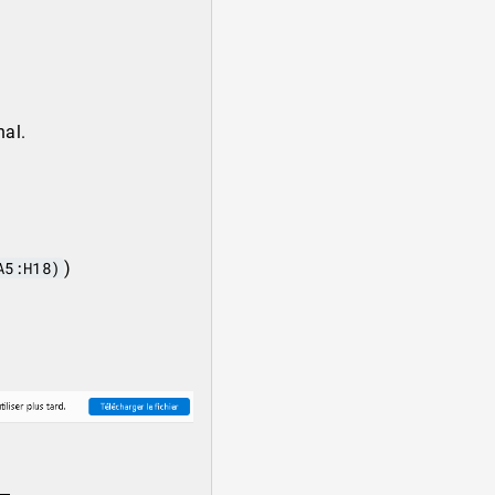
nal.
A5:H18)
)