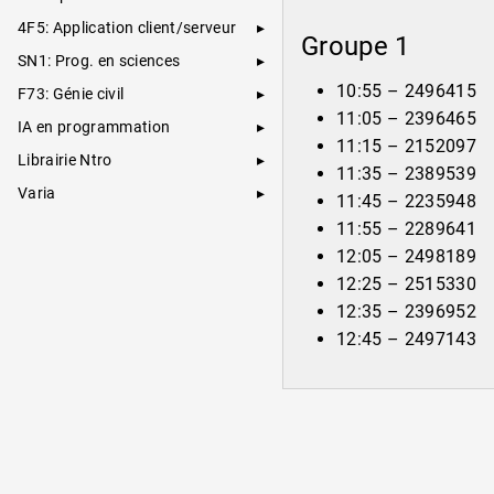
4F5: Application client/serveur
Groupe 1
SN1: Prog. en sciences
10:55 – 2496415
F73: Génie civil
11:05 – 2396465
IA en programmation
11:15 – 2152097
Librairie Ntro
11:35 – 2389539
Varia
11:45 – 2235948
11:55 – 2289641
12:05 – 2498189
12:25 – 2515330
12:35 – 2396952
12:45 – 2497143