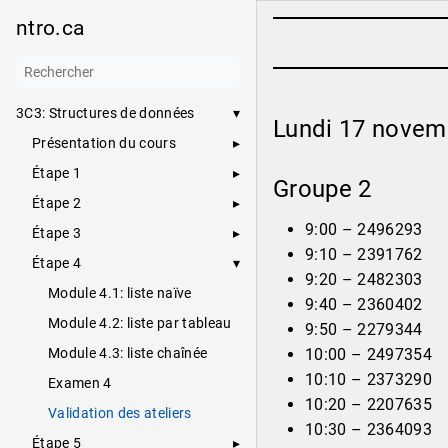
ntro.ca
3C3: Structures de données
Lundi 17 novem
Présentation du cours
Étape 1
Groupe 2
Étape 2
9:00 – 2496293
Étape 3
9:10 – 2391762
Étape 4
9:20 – 2482303
Module 4.1: liste naïve
9:40 – 2360402
Module 4.2: liste par tableau
9:50 – 2279344
Module 4.3: liste chaînée
10:00 – 2497354
10:10 – 2373290
Examen 4
10:20 – 2207635
Validation des ateliers
10:30 – 2364093
Étape 5