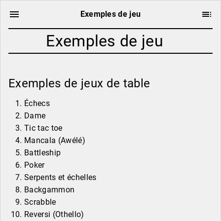
Exemples de jeu
Exemples de jeu
Exemples de jeux de table
Échecs
Dame
Tic tac toe
Mancala (Awélé)
Battleship
Poker
Serpents et échelles
Backgammon
Scrabble
Reversi (Othello)